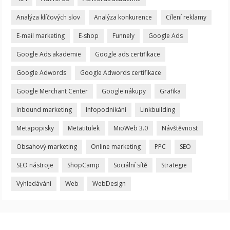
Analýza klíčových slov
Analýza konkurence
Cílení reklamy
E-mail marketing
E-shop
Funnely
Google Ads
Google Ads akademie
Google ads certifikace
Google Adwords
Google Adwords certifikace
Google Merchant Center
Google nákupy
Grafika
Inbound marketing
Infopodnikání
Linkbuilding
Metapopisky
Metatitulek
MioWeb 3.0
Návštěvnost
Obsahový marketing
Online marketing
PPC
SEO
SEO nástroje
ShopCamp
Sociální sítě
Strategie
Vyhledávání
Web
WebDesign