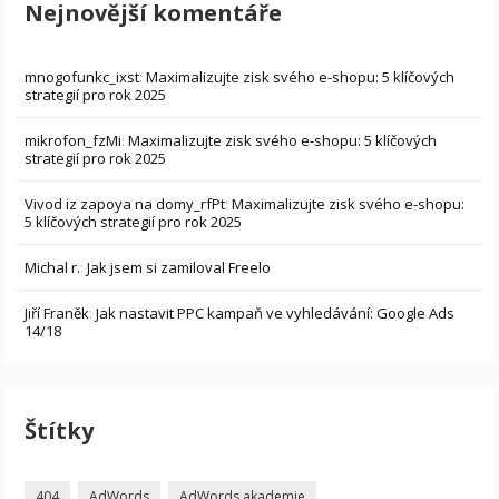
Nejnovější komentáře
mnogofunkc_ixst
:
Maximalizujte zisk svého e-shopu: 5 klíčových
strategií pro rok 2025
mikrofon_fzMi
:
Maximalizujte zisk svého e-shopu: 5 klíčových
strategií pro rok 2025
Vivod iz zapoya na domy_rfPt
:
Maximalizujte zisk svého e-shopu:
5 klíčových strategií pro rok 2025
Michal r.
:
Jak jsem si zamiloval Freelo
Jiří Franěk
:
Jak nastavit PPC kampaň ve vyhledávání: Google Ads
14/18
Štítky
404
AdWords
AdWords akademie