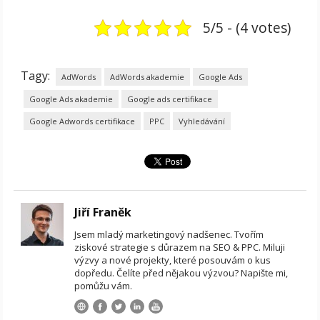
5/5 - (4 votes)
Tagy:
AdWords
AdWords akademie
Google Ads
Google Ads akademie
Google ads certifikace
Google Adwords certifikace
PPC
Vyhledávání
Jiří Franěk
Jsem mladý marketingový nadšenec. Tvořím
ziskové strategie s důrazem na SEO & PPC. Miluji
výzvy a nové projekty, které posouvám o kus
dopředu. Čelíte před nějakou výzvou? Napište mi,
pomůžu vám.