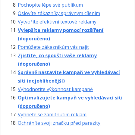
Pochopíte lépe své publikum
Oslovíte zákazníky správným cílením
Vytvoříte efektivní textové reklamy
Vylepšíte reklamy pomocí rozšíření
(doporučeno)
Pomůžete zákazníkům vás najít
Zjistíte, co spouští vaše reklamy
(doporučeno)
Správně nastavíte kampaň ve vyhledávací
síti (nejoblíbenější)
Vyhodnotíte výkonnost kampaně
Optimalizujete kampaň ve vyhledávací síti
(doporučeno)
Vyhnete se zamítnutím reklam
Ochráníte svoji značku před parazity